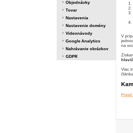
Objednávky
Tovar
Nastavenia
Nastavenie domény
Videonávody
V príp
jednod
Google Analytics
na sv
Nahrávanie obrázkov
Získan
GDPR
hlavi
Viac i
článk
Kam
Prejsť