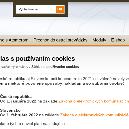
me s Atomerom
Prechod do ostrej prevádzky
Moduly
E-shop
las s používaním cookies
Súhlas s používaním cookies
Najčastejšie otázky
skú republiku aj Slovensko boli koncom roka 2021 schválené novely z
nia niektoré povolené spôsoby nakladania so súbormi cookie:
Česká republika
Od
1. januára 2022
na základe
Zákona o elektronických komunikacích
Slovensko
Od
1. februára 2022
na základe
Zákona o elektronických komunikáciá
lade týchto noviel platí nasledujúce: