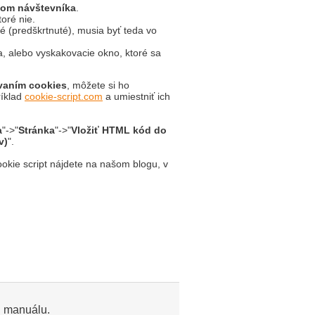
som návštevníka
.
oré nie.
 (predškrtnuté), musia byť teda vo
a, alebo vyskakovacie okno, ktoré sa
ívaním cookies
, môžete si ho
ríklad
cookie-script.com
a umiestniť ich
a
"->"
Stránka
"->"
Vložiť HTML kód do
v)
".
okie script nájdete na našom blogu, v
u manuálu.