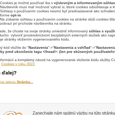
Cookies je možné používať iba s
výslovným a informovaným súhla
Návštevník musí mať možnosť vybrať si, ktoré cookies odsúhlasuje a kt
Súhlasy s používaním cookies nesmú byť prednastavené ako schválené
forme
opt-in
.
Na získanie súhlasu s používaním cookies na stránke slúži cookies lišt
zobrazí pri príchode návštevníka na stránku.
ade, že chcete na svoje stránky umiestniť informovaný
súhlas s využ
ucho vytvoriť prostredníctvom bezplatných externých služieb ako nap
oje stránky vložením vygenerovaného kódu.
ý kód vložíte do "
Nastavenia
"->"
Nastavenia a vzhľlad
"->"
Nastaveni
čky pred ukončenie tagu </head>: (len pre skúsených používateľo
nformácií a kompletný návod na vygenerovanie vloženie kódu služby Co
u
Cookies v roku 2022
.
 ďalej?
 na sekciu
Stránka...
Zanechajte nám spätnú väzbu na túto stránk