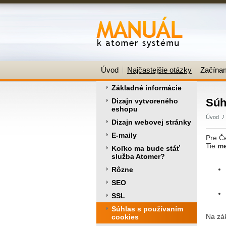
Úvod
Najčastejšie otázky
Začína
Základné informácie
Súh
Dizajn vytvoreného
eshopu
Úvod
Dizajn webovej stránky
E-maily
Pre Če
Tie
me
Koľko ma bude stáť
služba Atomer?
Rôzne
SEO
SSL
Súhlas s používaním
Na zák
cookies